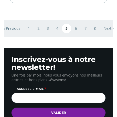
fêtes de fin d'année pétillantes en Pays Cathare…
Pagination
‹ Previous
1
2
3
4
5
6
7
8
Next ›
ge
Previous page
Page
Page
Page
Page
Page courante
Page
Page
Page
Next pa
Inscrivez-vous à notre
newsletter!
Une fois par mois, nous vous envoyons nos meilleurs
articles et bons plans «évasion»!
ADRESSE E-MAIL