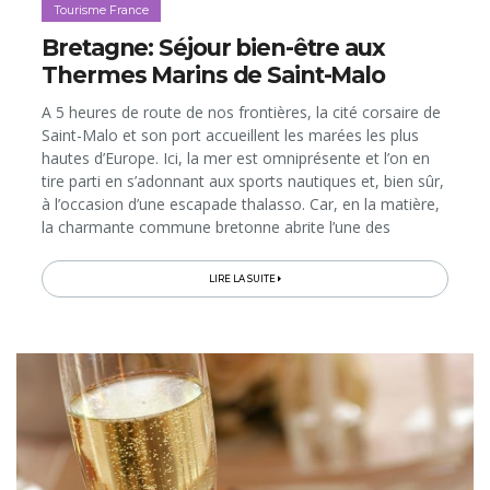
Tourisme France
Bretagne: Séjour bien-être aux
Thermes Marins de Saint-Malo
A 5 heures de route de nos frontières, la cité corsaire de
Saint-Malo et son port accueillent les marées les plus
hautes d’Europe. Ici, la mer est omniprésente et l’on en
tire parti en s’adonnant aux sports nautiques et, bien sûr,
à l’occasion d’une escapade thalasso. Car, en la matière,
la charmante commune bretonne abrite l’une des
adresses les plus réputées de France, les Thermes
Marins de Saint-Malo qui, en 2013, ont fêté leurs 50 ans.
LIRE LA SUITE