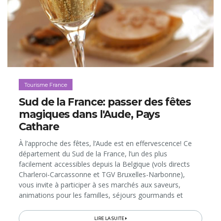
Tourisme France
Sud de la France: passer des fêtes
magiques dans l'Aude, Pays
Cathare
À l’approche des fêtes, l’Aude est en effervescence! Ce
département du Sud de la France, l’un des plus
facilement accessibles depuis la Belgique (vols directs
Charleroi-Carcassonne et TGV Bruxelles-Narbonne),
vous invite à participer à ses marchés aux saveurs,
animations pour les familles, séjours gourmands et
autres week-ends à moitié prix dans la Cité Médiévale de
Carcassonne... Un cocktail plein de promesses pour des
LIRE LA SUITE