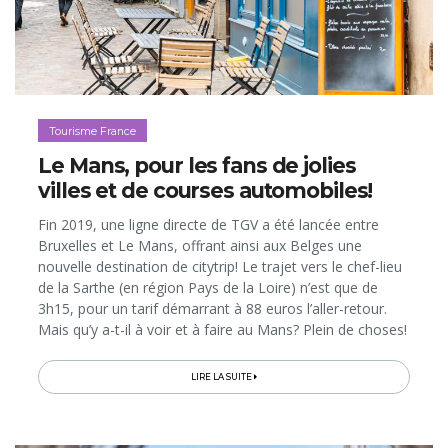
Tourisme France
Le Mans, pour les fans de jolies
villes et de courses automobiles!
Fin 2019, une ligne directe de TGV a été lancée entre
Bruxelles et Le Mans, offrant ainsi aux Belges une
nouvelle destination de citytrip! Le trajet vers le chef-lieu
de la Sarthe (en région Pays de la Loire) n’est que de
3h15, pour un tarif démarrant à 88 euros l’aller-retour.
Mais qu’y a-t-il à voir et à faire au Mans? Plein de choses!
Surtout si on est fans de vieilles pierres et de courses
automobiles, puisque le mythique circuit des 24h du
LIRE LA SUITE
Mans se visite et se teste!