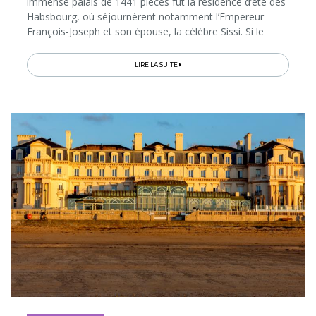
immense palais de 1441 pièces fut la résidence d’été des
Habsbourg, où séjournèrent notamment l’Empereur
François-Joseph et son épouse, la célèbre Sissi. Si le
palais constitue donc une visite incontournable, on peut
aussi y passer une nuit ultra-privilégiée, en y louant une
LIRE LA SUITE
suite de 167 m2…