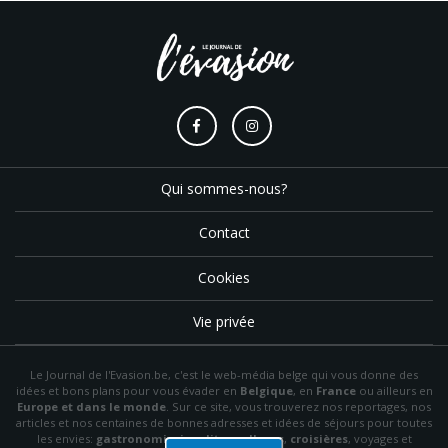
Qui sommes-nous?
Contact
Cookies
Vie privée
Le Journal de l'Evasion.be, c'est le web-média belge qui vous donne des
idées et bons plans pour vous évader en
Belgique
, en
France
ou ailleurs en
Europe et dans le monde
. Sur ce site, vous trouverez nos reportages, nos
articles et nos centaines de bonnes adresses et idées de séjours pour toutes
les envies:
gastronomie
,
insolite
,
wellness
,
croisières
, voyages et