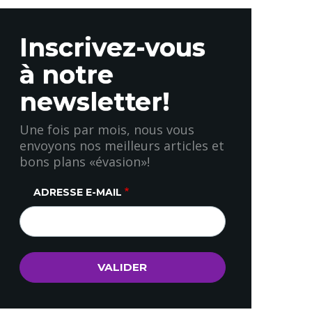
Inscrivez-vous
à notre
newsletter!
Une fois par mois, nous vous
envoyons nos meilleurs articles et
bons plans «évasion»!
ADRESSE E-MAIL