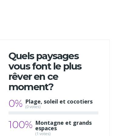
Quels paysages
vous font le plus
rêver en ce
moment?
0%
Plage, soleil et cocotiers
(0 votes)
100%
Montagne et grands
espaces
(1 votes)