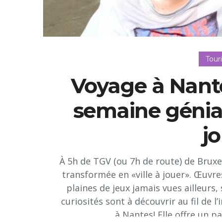
Tour
Voyage à Nante
semaine génial
j
À 5h de TGV (ou 7h de route) de Bruxel
transformée en «ville à jouer». Œu
plaines de jeux jamais vues ailleurs,
curiosités sont à découvrir au fil de l’
à Nantes! Elle offre un par