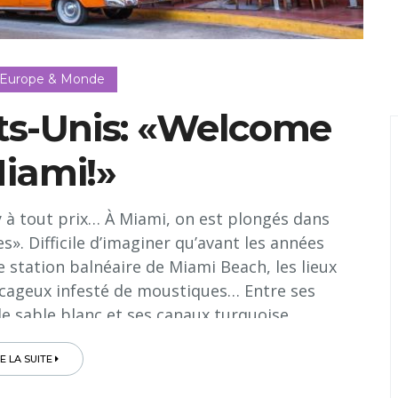
 Europe & Monde
ts-Unis: «Welcome
Miami!»
y à tout prix… À Miami, on est plongés dans
es». Difficile d’imaginer qu’avant les années
e station balnéaire de Miami Beach, les lieux
cageux infesté de moustiques… Entre ses
 sable blanc et ses canaux turquoise...
RE LA SUITE