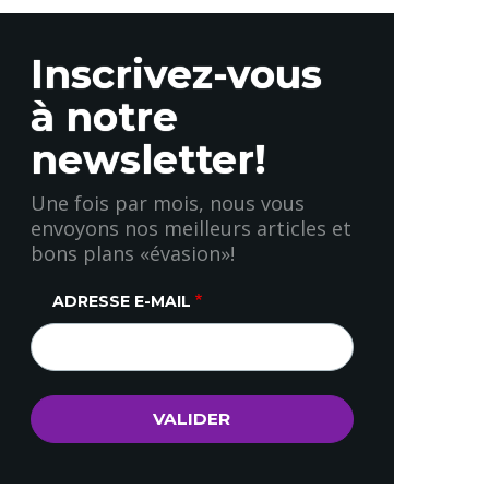
Inscrivez-vous
à notre
newsletter!
Une fois par mois, nous vous
envoyons nos meilleurs articles et
bons plans «évasion»!
ADRESSE E-MAIL