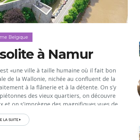
sme Belgique
solite à Namur
t «une ville à taille humaine où il fait bon
ale de la Wallonie, nichée au confluent de la
tement à la flânerie et à la détente. On s’y
piétonnes des vieux quartiers, on découvre
eux et on s’imprègne des magnifiques vues de
 Mais Namur peut également se découvrir au
insolites, tels que les balades en pousse-
RE LA SUITE
ans les anciennes casemates et la visite du
amurois maudit. Voici un programme de