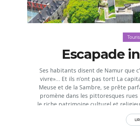
Touri
Escapade in
Ses habitants disent de Namur que c’es
vivre»… Et ils n’ont pas tort! La capit
Meuse et de la Sambre, se prête parfai
promène dans les pittoresques rues 
le riche patrimoine culturel et religi
la citadelle qui surplombe la ville.
travers d'une multitude d’activités 
LI
pousse, le spectacle son et lumière d
musée Félicien Rops, artiste n