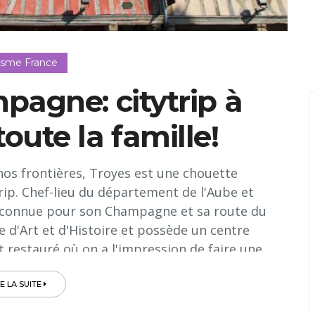
isme France
agne: citytrip à
oute la famille!
nos frontières, Troyes est une chouette
rip. Chef-lieu du département de l'Aube et
 (connue pour son Champagne et sa route du
le d'Art et d'Histoire et possède un centre
t restauré où on a l'impression de faire une
nce. Détail insolite: ce centre historique,
 fleuries, ses maisons à pans de bois et ses
RE LA SUITE
un bouchon de Champagne (regardez sur un