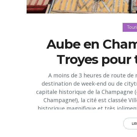
Tour
Aube en Champ
Troyes pour t
A moins de 3 heures de route de 
destination de week-end ou de cityt
capitale historique de la Champagne
Champagne!), la cité est classée Vil
historique magnifique et très jolimen
plongée au Moyen-Age et à la Renaissa
avec ses ruelles, courettes et places
LI
hôtels particuliers, a la forme d'