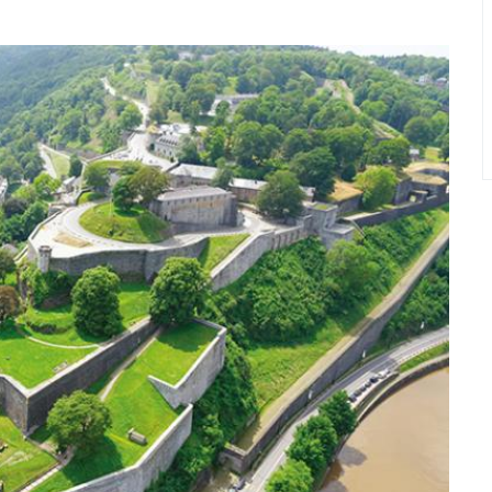
de découvrir la ville et quelques bons plans
te la famille...
&nbsp;