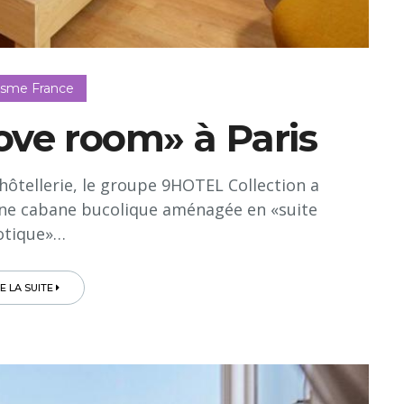
isme France
ove room» à Paris
hôtellerie, le groupe 9HOTEL Collection a
 une cabane bucolique aménagée en «suite
otique»…
RE LA SUITE