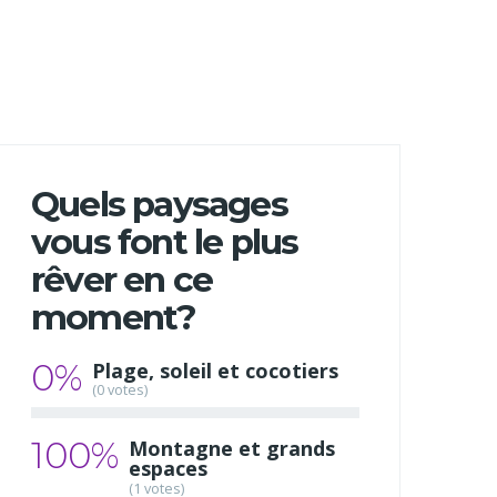
Quels paysages
vous font le plus
rêver en ce
moment?
0%
Plage, soleil et cocotiers
(0 votes)
100%
Montagne et grands
espaces
(1 votes)