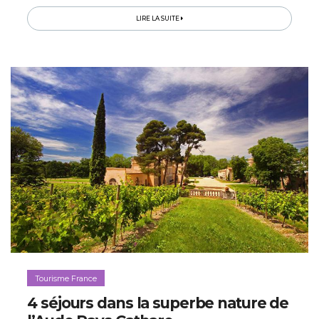
aux vols vers Carcassonne et aux trains directs vers
LIRE LA SUITE
Narbonne…
Tourisme France
4 séjours dans la superbe nature de