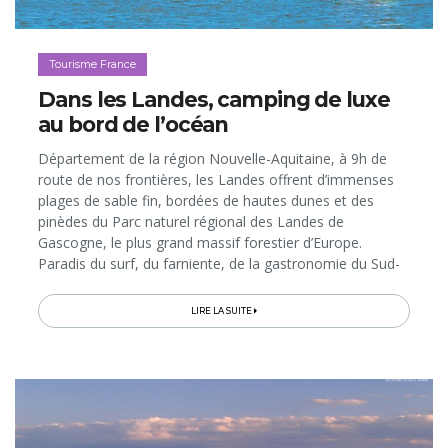
Tourisme France
Dans les Landes, camping de luxe
au bord de l’océan
Département de la région Nouvelle-Aquitaine, à 9h de
route de nos frontières, les Landes offrent d’immenses
plages de sable fin, bordées de hautes dunes et des
pinèdes du Parc naturel régional des Landes de
Gascogne, le plus grand massif forestier d’Europe.
Paradis du surf, du farniente, de la gastronomie du Sud-
Ouest et des balades à vélo au bord de l’Atlantique, ce
territoire sert d’écrin à deux tout nouveaux campings
LIRE LA SUITE
hauts de gamme du groupe Sandaya. Ce dernier vous
invite à passer une semaine en famille sur l’un de ses
domaines 4 ou 5 étoiles…