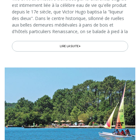
est intimement liée à la célèbre eau de vie qu'elle produit
depuis le 17e siècle, que Victor Hugo baptisa la "liqueur
des dieux". Dans le centre historique, sillonné de ruelles
aux belles demeures médiévales à pans de bois et
d'hôtels particuliers Renaissance, on se balade à pied à la
découverte des monuments et lieux emblématiques: le
château de François 1er, le couvent des Récollets, les
LIRE LA SUITE
jardins de l'Hôtel de Ville... Mais aller à Cognac, c'est
surtout faire l'expérience du Cognac, de ses maisons de
négoce, de ses métiers et de son vignoble d'Appellation
d'Origine Contrôlée (le second de France après celui de
Bordeaux), qui donne à la région des petits airs de
Toscane...