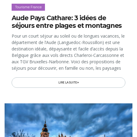
Tourisme France
Aude Pays Cathare: 3 idées de
séjours entre plages et montagnes
Pour un court séjour au soleil ou de longues vacances, le
département de l’Aude (Languedoc-Roussillon) est une
destination idéale, dépaysante et facile d’accès depuis la
Belgique grâce aux vols directs Charleroi-Carcassonne et
aux TGV Bruxelles-Narbonne. Voici des propositions de
séjours pour découvrir, en famille ou non, les paysages
et l’Art de Vivre du Pays Cathare, entre plages
méditerranéennes et Pyrénées audoises…
LIRE LA SUITE