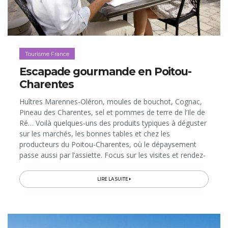
Tourisme France
Escapade gourmande en Poitou-
Charentes
Huîtres Marennes-Oléron, moules de bouchot, Cognac,
Pineau des Charentes, sel et pommes de terre de l’Ile de
Ré… Voilà quelques-uns des produits typiques à déguster
sur les marchés, les bonnes tables et chez les
producteurs du Poitou-Charentes, où le dépaysement
passe aussi par l’assiette. Focus sur les visites et rendez-
vous gourmands à ne pas manquer dans cette superbe
région atlantique pour découvrir ses spécialités du
LIRE LA SUITE
terroir, dont la production (comme pour les huîtres et le
sel) a façonné d’insolites paysages…