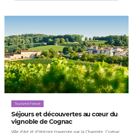
dans les ruelles au tracé médiéval, on ne compte plus les
théâtres, musées et salles de concert. Ces lieux côtoient
d’innombrables églises, mais aussi des restaurants et
une multitude de bars et cafés dissimulés dans
d’anciennes caves voûtées et dans les cours arrière des
beaux immeubles. Car Cracovie, dotée de la plus
ancienne université de Pologne, vibre au rythme de ses
175.000 étudiants, qui animent ce fantastique petit
musée à ciel ouvert…
Tourisme France
Séjours et découvertes au cœur du
vignoble de Cognac
Ville d'Art et d'Histoire traversée par la Charente, Cognac