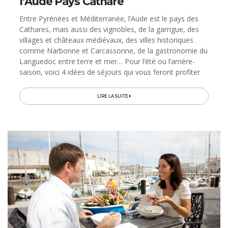
l’Aude Pays Cathare
Entre Pyrénées et Méditerranée, l’Aude est le pays des
Cathares, mais aussi des vignobles, de la garrigue, des
villages et châteaux médiévaux, des villes historiques
comme Narbonne et Carcassonne, de la gastronomie du
Languedoc entre terre et mer… Pour l’été ou l’arrière-
saison, voici 4 idées de séjours qui vous feront profiter
de la nature diversifiée de ce département d’Occitanie. Au
menu: gîtes de charme au milieu des collines, séjour
LIRE LA SUITE
«vins» au château, vacances «rafting» ou «rando» sur le
Sentier Cathare… Et vous ne serez jamais loin des sites
incontournables de la région...