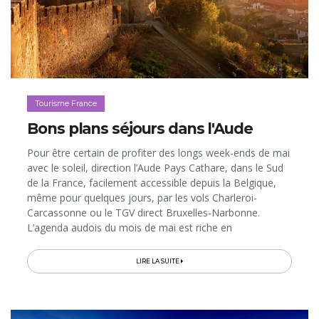
Tourisme France
Bons plans séjours dans l'Aude
Pour être certain de profiter des longs week-ends de mai
avec le soleil, direction l’Aude Pays Cathare, dans le Sud
de la France, facilement accessible depuis la Belgique,
même pour quelques jours, par les vols Charleroi-
Carcassonne ou le TGV direct Bruxelles-Narbonne.
L’agenda audois du mois de mai est riche en
événements typiques: férias, sentiers gourmands,
balades vigneronnes, expos, reconstitutions
LIRE LA SUITE
médiévales… Pour vous loger, voici deux bonnes
adresses, chacune dans leur style, qui vous permettront
un break réussi en mai ou, pourquoi pas, bientôt, durant
les vacances d’été!