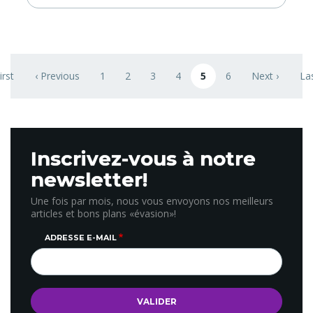
Pagination
irst
‹ Previous
1
2
3
4
5
6
Next ›
Las
st page
Previous page
Page
Page
Page
Page
Page courante
Page
Next page
La
Inscrivez-vous à notre
newsletter!
Une fois par mois, nous vous envoyons nos meilleurs
articles et bons plans «évasion»!
ADRESSE E-MAIL