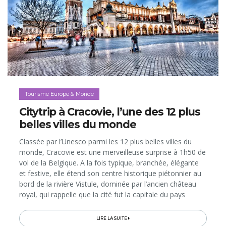
Tourisme Europe & Monde
Citytrip à Cracovie, l’une des 12 plus
belles villes du monde
Classée par l’Unesco parmi les 12 plus belles villes du
monde, Cracovie est une merveilleuse surprise à 1h50 de
vol de la Belgique. A la fois typique, branchée, élégante
et festive, elle étend son centre historique piétonnier au
bord de la rivière Vistule, dominée par l’ancien château
royal, qui rappelle que la cité fut la capitale du pays
jusqu’en 1596, en plus d’être son foyer artistique et
culturel, ce qu’elle demeure d’ailleurs aujourd’hui. En effet,
LIRE LA SUITE