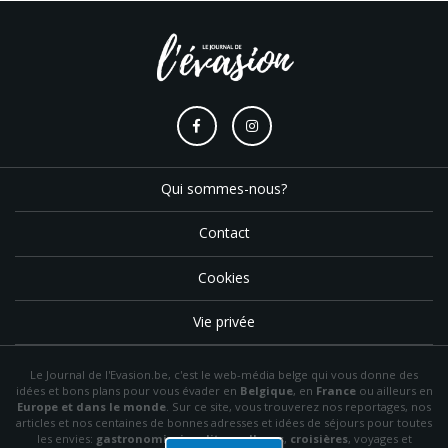
Qui sommes-nous?
Contact
Cookies
Vie privée
Le Journal de l'Evasion.be, c'est le web-média belge qui vous donne des
idées et bons plans pour vous évader en
Belgique
, en
France
ou ailleurs en
Europe et dans le monde
. Sur ce site, vous trouverez nos reportages, nos
articles et nos centaines de bonnes adresses et idées de séjours pour toutes
les envies:
gastronomie
,
insolite
,
wellness
,
croisières
, voyages et