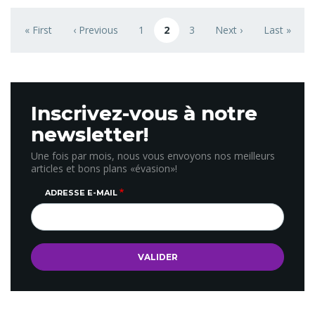
Pagination
« First
‹ Previous
1
2
3
Next ›
Last »
First page
Previous page
Page
Page courante
Page
Next page
Last page
Inscrivez-vous à notre
newsletter!
Une fois par mois, nous vous envoyons nos meilleurs
articles et bons plans «évasion»!
ADRESSE E-MAIL