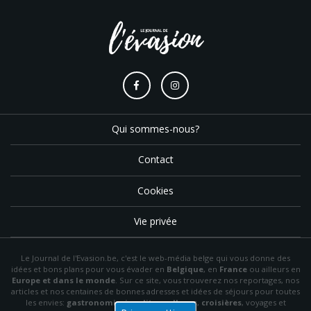
Qui sommes-nous?
Contact
Cookies
Vie privée
Le Journal de l'Evasion.be, c'est le web-média belge qui vous donne des
idées et bons plans pour vous évader en
Belgique
, en
France
ou ailleurs en
Europe et dans le monde
. Sur ce site, vous trouverez nos reportages, nos
articles et nos centaines de bonnes adresses et idées de séjours pour toutes
les envies:
gastronomie
,
insolite
,
wellness
,
croisières
, voyages et