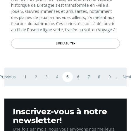
historique de Bretagne s’est transformée en «ville à
jouer». Œuvres immenses et amusantes, notamment
des plaines de jeux jamais vues ailleurs, s’y mêlent aux
fleurons du patrimoine. Ces curiosités sont à découvrir
au fil de l’insolite ligne verte, tracée au sol, du Voyage à
Nantes! Elle offre un parcours inédit à travers la ville...
LIRE LA SUITE
Pagination
 Previous
1
2
3
4
5
6
7
8
9
…
Next
revious page
Page
Page
Page
Page
Page courante
Page
Page
Page
Page
Nex
Inscrivez-vous à notre
newsletter!
Une fois par mois, nous vous envoyons nos meilleurs