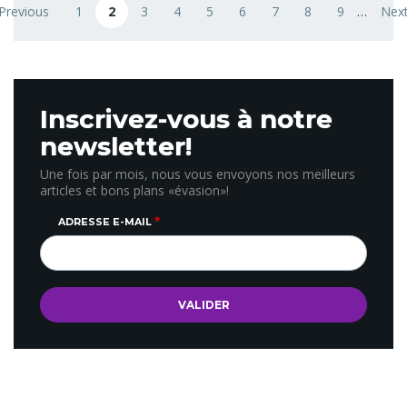
 Previous
1
2
3
4
5
6
7
8
9
…
Next
revious page
Page
Page courante
Page
Page
Page
Page
Page
Page
Page
Nex
Inscrivez-vous à notre
newsletter!
Une fois par mois, nous vous envoyons nos meilleurs
articles et bons plans «évasion»!
ADRESSE E-MAIL