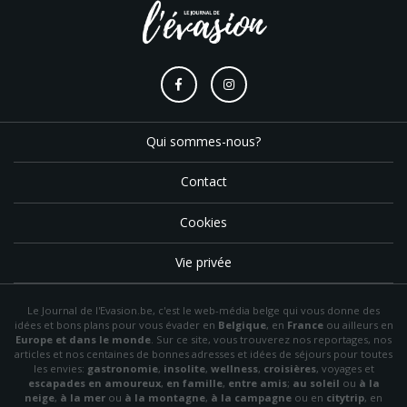
Qui sommes-nous?
Contact
Cookies
Vie privée
Le Journal de l'Evasion.be, c'est le web-média belge qui vous donne des
idées et bons plans pour vous évader en
Belgique
, en
France
ou ailleurs en
Europe et dans le monde
. Sur ce site, vous trouverez nos reportages, nos
articles et nos centaines de bonnes adresses et idées de séjours pour toutes
les envies:
gastronomie
,
insolite
,
wellness
,
croisières
, voyages et
escapades en amoureux
,
en famille
,
entre amis
;
au soleil
ou
à la
neige
,
à la mer
ou
à la montagne
,
à la campagne
ou en
citytrip
, en