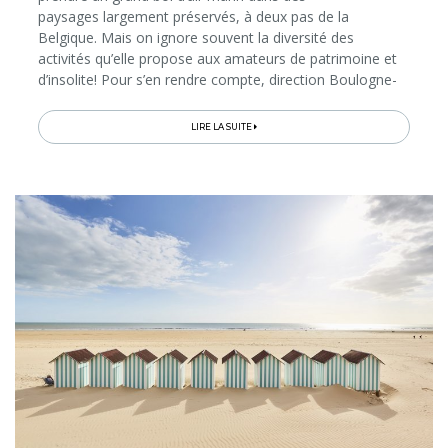
paysages largement préservés, à deux pas de la
Belgique. Mais on ignore souvent la diversité des
activités qu’elle propose aux amateurs de patrimoine et
d’insolite! Pour s’en rendre compte, direction Boulogne-
sur-Mer, entre port et cité médiévale perchée, puis les
stations balnéaires de Wimereux...
LIRE LA SUITE