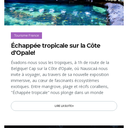
Tourisme France
Échappée tropicale sur la Côte
d'Opale!
Évadons-nous sous les tropiques, à 1h de route de la
Belgique! Cap sur la Côte d’Opale, où Nausicaá nous
invite à voyager, au travers de sa nouvelle exposition
immersive, au cœur de fascinants écosystèmes
exotiques. Entre mangrove, plage et récifs coralliens,
"Échappée tropicale" nous plonge dans un monde
foisonnant de vie et de couleurs. L’expérience peut se
poursuivre à table, autour d’un...
LIRE LA SUITE