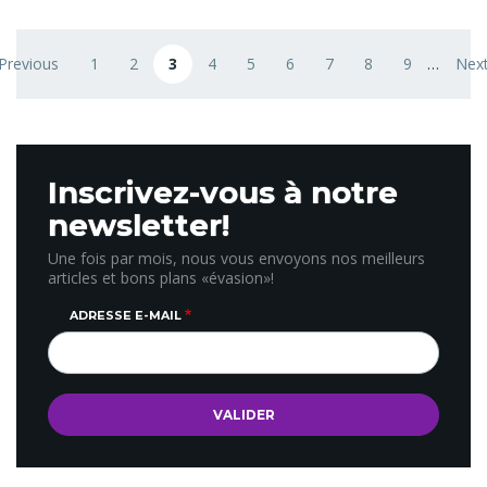
Pagination
 Previous
1
2
3
4
5
6
7
8
9
…
Next
revious page
Page
Page
Page courante
Page
Page
Page
Page
Page
Page
Nex
Inscrivez-vous à notre
newsletter!
Une fois par mois, nous vous envoyons nos meilleurs
articles et bons plans «évasion»!
ADRESSE E-MAIL