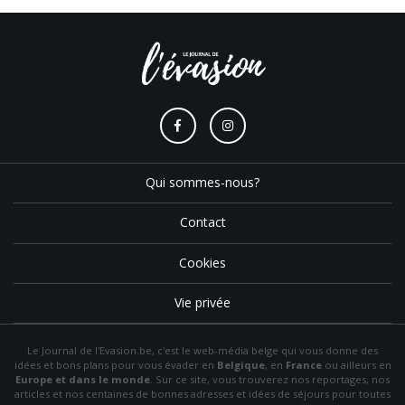
Qui sommes-nous?
Contact
Cookies
Vie privée
Le Journal de l'Evasion.be, c'est le web-média belge qui vous donne des
idées et bons plans pour vous évader en
Belgique
, en
France
ou ailleurs en
Europe et dans le monde
. Sur ce site, vous trouverez nos reportages, nos
articles et nos centaines de bonnes adresses et idées de séjours pour toutes