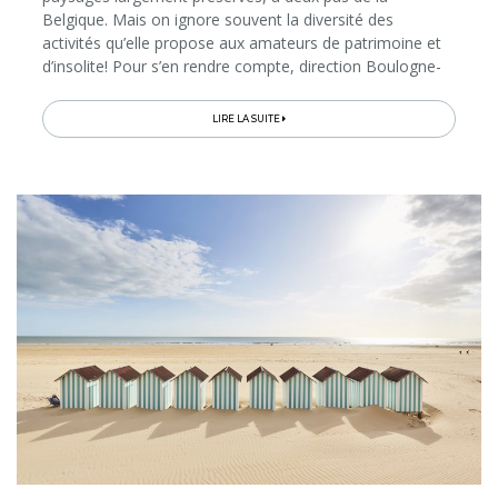
Belgique. Mais on ignore souvent la diversité des
activités qu’elle propose aux amateurs de patrimoine et
d’insolite! Pour s’en rendre compte, direction Boulogne-
sur-Mer, entre port et cité médiévale perchée, puis les
stations balnéaires de Wimereux...
LIRE LA SUITE