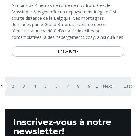
À moins de 4 heures de route de nos frontières, le
Massif des Vosges offre un dépaysement inégalé à si
courte distance de la Belgique. Ces montagnes,
dominées par le Grand Ballon, servent de décors
féeriques à une variété d’activités insolites ou
contemplatives, à des hébergements cosy, ainsi qu’à des
séances bien-être en immersion dans la nature. Voici 10
expériences à vivre qui vous...
LIRE LA SUITE
Pagination
1
2
3
4
5
6
7
8
9
…
Next ›
Last »
age courante
Page
Page
Page
Page
Page
Page
Page
Page
Next page
Last 
Inscrivez-vous à notre
newsletter!