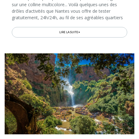
sur une colline multicolore... Voilà quelques-unes des
drôles d’activités que Nantes vous offre de tester
gratuitement, 24h/24h, au fil de ses agréables quartiers
bordant la Loire. Prévoyez au moins 2 jours dans la ville
pour avoir la chance...
LIRE LA SUITE