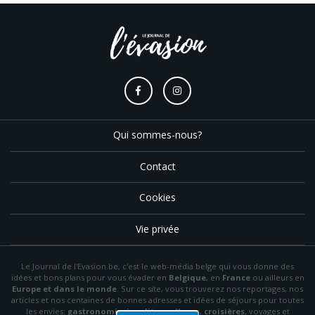
Qui sommes-nous?
Contact
Cookies
Vie privée
Le Journal de l'Evasion.be, c'est le web-média belge qui vous donne des
idées et bons plans pour vous évader en
Belgique
, en
France
ou ailleurs en
Europe et dans le monde
. Sur ce site, vous trouverez nos reportages, nos
articles et nos centaines de bonnes adresses et idées de séjours pour toutes
les envies:
gastronomie
,
insolite
,
wellness
,
croisières
, voyages et