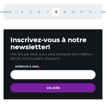
Pagination
Previous
…
4
5
6
7
8
9
10
11
12
…
Nex
evious page
Page
Page
Page
Page
Page courante
Page
Page
Page
Page
Nex
Inscrivez-vous à notre
newsletter!
Une fois par mois, nous vous envoyons nos meilleurs
articles et bons plans «évasion»!
ADRESSE E-MAIL