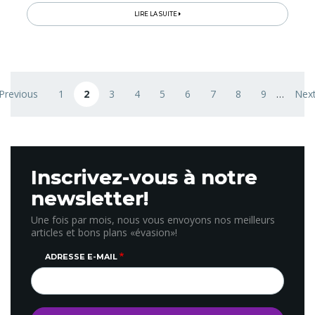
LIRE LA SUITE
Pagination
 Previous
1
2
3
4
5
6
7
8
9
…
Next
revious page
Page
Page courante
Page
Page
Page
Page
Page
Page
Page
Nex
Inscrivez-vous à notre
newsletter!
Une fois par mois, nous vous envoyons nos meilleurs
articles et bons plans «évasion»!
ADRESSE E-MAIL