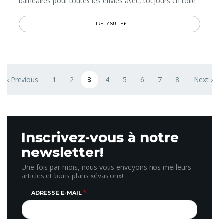
balnéaires pour toutes les envies avec, toujours en toile
de fond, les montagnes de la Serra de Montsant. Ces
décors...
LIRE LA SUITE
Pagination
‹ Previous
1
2
3
4
5
6
7
8
Next ›
ge
Previous page
Page
Page
Page courante
Page
Page
Page
Page
Page
Next pa
Inscrivez-vous à notre
newsletter!
Une fois par mois, nous vous envoyons nos meilleurs
articles et bons plans «évasion»!
ADRESSE E-MAIL