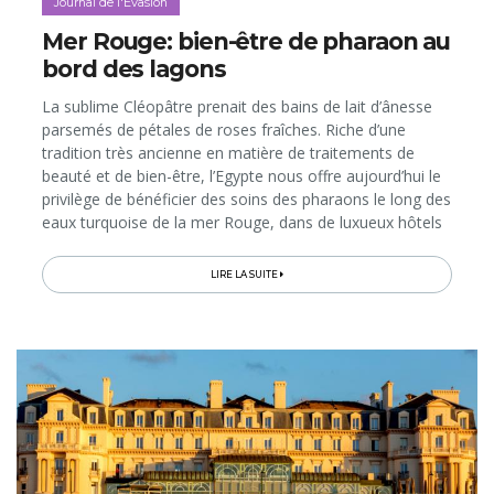
Journal de l'Evasion
Mer Rouge: bien-être de pharaon au
bord des lagons
La sublime Cléopâtre prenait des bains de lait d’ânesse
parsemés de pétales de roses fraîches. Riche d’une
tradition très ancienne en matière de traitements de
beauté et de bien-être, l’Egypte nous offre aujourd’hui le
privilège de bénéficier des soins des pharaons le long des
eaux turquoise de la mer Rouge, dans de luxueux hôtels
dignes de palais. Si les traitements et leur cadre sont
royaux, les prix des cures, eux, sont bien plus
LIRE LA SUITE
intéressants qu’en Europe. Sans compter qu’ici, le soleil
est garanti même en hiver et que la plage permet
farniente et autres activités en complément des soins…