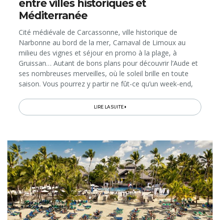
entre villes historiques et
Méditerranée
Cité médiévale de Carcassonne, ville historique de
Narbonne au bord de la mer, Carnaval de Limoux au
milieu des vignes et séjour en promo à la plage, à
Gruissan… Autant de bons plans pour découvrir l’Aude et
ses nombreuses merveilles, où le soleil brille en toute
saison. Vous pourrez y partir ne fût-ce qu’un week-end,
pour recharger les batteries, grâce aux vols directs
Charleroi-Carcassonne qui rendent l'accès vers le Sud de
LIRE LA SUITE
la France à la fois rapide (1h40 de vol) et peu coûteux...