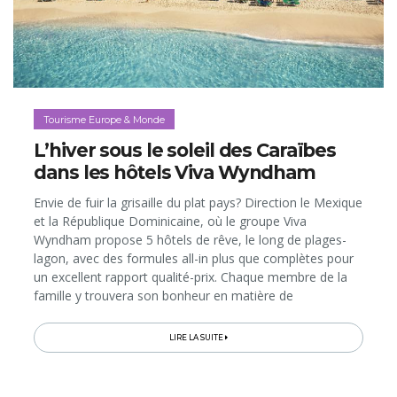
Tourisme Europe & Monde
L’hiver sous le soleil des Caraïbes
dans les hôtels Viva Wyndham
Envie de fuir la grisaille du plat pays? Direction le Mexique
et la République Dominicaine, où le groupe Viva
Wyndham propose 5 hôtels de rêve, le long de plages-
lagon, avec des formules all-in plus que complètes pour
un excellent rapport qualité-prix. Chaque membre de la
famille y trouvera son bonheur en matière de
gastronomie et d’activités, tandis que les amoureux
seront soignés aux petits oignons, avec des forfaits
LIRE LA SUITE
spécialement conçus pour les mariages et les lunes de
miel!