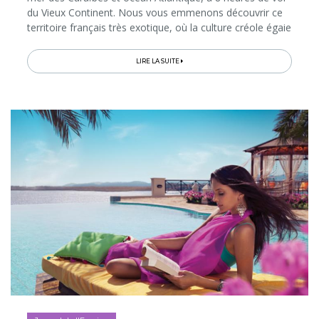
du Vieux Continent. Nous vous emmenons découvrir ce
territoire français très exotique, où la culture créole égaie
à la fois l’architecture, les traditions, le vocabulaire et la
gastronomie avec, partout en toile de fond, des
LIRE LA SUITE
paysages de carte postale, entre forêt tropicale, volcans
et eaux cristallines…