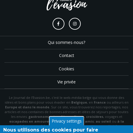
Qui sommes-nous?
Contact
Cookies
Vie privée
Le Journal de l'Evasion.be, c'est le web-média belge qui vous donne des
idées et bons plans pour vous évader en
Belgique
, en
France
ou ailleurs en
Europe et dans le monde
. Sur ce site, vous trouverez nos reportages, nos
articles et nos centaines de bonnes adresses et idées de séjours pour toutes
les envies:
gastronomie
,
insolite
,
wellness
,
croisières
, voyages et
Privacy settings
escapades en amoureux
,
en famille
,
entre amis
;
au soleil
ou
à la
neige
,
à la mer
ou
à la montagne
,
à la campagne
ou en
citytrip
, en
Nous utilisons des cookies pour faire
hôtel
, en
gîte
ou en
chambre d'hôte
…