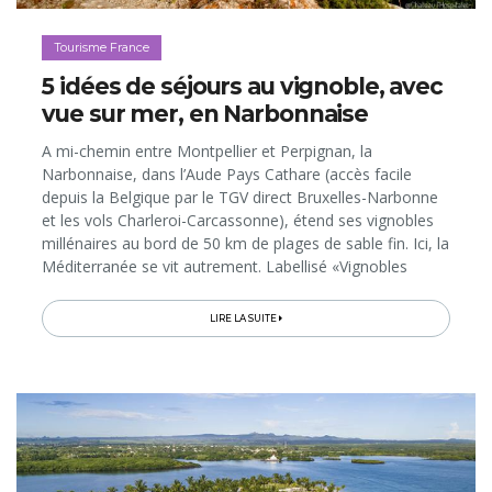
Tourisme France
5 idées de séjours au vignoble, avec
vue sur mer, en Narbonnaise
A mi-chemin entre Montpellier et Perpignan, la
Narbonnaise, dans l’Aude Pays Cathare (accès facile
depuis la Belgique par le TGV direct Bruxelles-Narbonne
et les vols Charleroi-Carcassonne), étend ses vignobles
millénaires au bord de 50 km de plages de sable fin. Ici, la
Méditerranée se vit autrement. Labellisé «Vignobles
&amp; Découvertes», le territoire offre en effet de
nombreuses possibilités de séjours dans des gîtes,
LIRE LA SUITE
chambres d’hôtes et hôtels de charme au cœur de
domaines viticoles, avec vue sur la mer, les lagunes et
les paysages préservés du Massif de la Clape. Voici 5
idées de séjours au milieu des vignes, comprenant bien
d’autres découvertes, entre balades le long du Canal du
Midi, pauses détente et grande gastronomie…