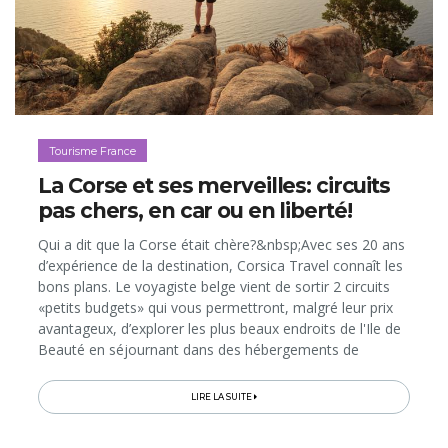
Tourisme France
La Corse et ses merveilles: circuits
pas chers, en car ou en liberté!
Qui a dit que la Corse était chère?&nbsp;Avec ses 20 ans
d’expérience de la destination, Corsica Travel connaît les
bons plans. Le voyagiste belge vient de sortir 2 circuits
«petits budgets» qui vous permettront, malgré leur prix
avantageux, d’explorer les plus beaux endroits de l'Ile de
Beauté en séjournant dans des hébergements de
charme, dans de superbes écrins naturels. Le premier
circuit, en car, prend tout en charge. Le second, en
LIRE LA SUITE
voiture de location, inclut les vols et les hébergements. Il
n’y a plus alors qu’à suivre le carnet de route, qui reprend