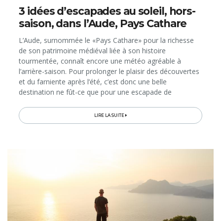
3 idées d’escapades au soleil, hors-
saison, dans l’Aude, Pays Cathare
L’Aude, surnommée le «Pays Cathare» pour la richesse
de son patrimoine médiéval liée à son histoire
tourmentée, connaît encore une météo agréable à
l’arrière-saison. Pour prolonger le plaisir des découvertes
et du farniente après l’été, c’est donc une belle
destination ne fût-ce que pour une escapade de
quelques jours en bord de Méditerranée; d’autant plus
facile que des accès directs sont disponibles au départ
LIRE LA SUITE
de la Belgique (vols Charleroi-Carcassonne et TGV
Bruxelles-Narbonne)! Voici 3 idées de séjours pour tous
les budgets et les envies!