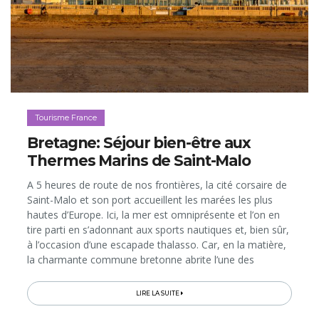
Tourisme France
Bretagne: Séjour bien-être aux
Thermes Marins de Saint-Malo
A 5 heures de route de nos frontières, la cité corsaire de
Saint-Malo et son port accueillent les marées les plus
hautes d’Europe. Ici, la mer est omniprésente et l’on en
tire parti en s’adonnant aux sports nautiques et, bien sûr,
à l’occasion d’une escapade thalasso. Car, en la matière,
la charmante commune bretonne abrite l’une des
adresses les plus réputées de France, les Thermes
Marins de Saint-Malo qui, en 2013, ont fêté leurs 50 ans.
LIRE LA SUITE