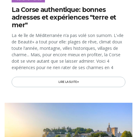
La Corse authentique: bonnes
adresses et expériences "terre et
mer"
La 4e île de Méditerranée n’a pas volé son surnom. L’«Ile
de Beauté» a tout pour elle: plages de rêve, climat doux
toute l’année, montagne, villes historiques, villages de
charme... Mais, pour encore mieux en profiter, la Corse
doit se vivre autant que se laisser admirer. Voici 4
expériences pour ne rien rater de ses charmes en 4
dimensions, entre nature, vieilles pierres, produits du
terroir et ces eaux lagons qui lui servent partout de toile
LIRE LA SUITE
de fond…