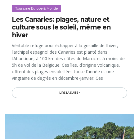
Tourisme Europe & Monde
Les Canaries: plages, nature et
culture sous le soleil, même en
hiver
Véritable refuge pour échapper à la grisaille de l’hiver,
l’archipel espagnol des Canaries est planté dans
l’Atlantique, à 100 km des côtes du Maroc et à moins de
5h de vol de la Belgique. Ces îles, d’origine volcanique,
offrent des plages ensoleillées toute l’année et une
vingtaine de degrés en décembre-janvier. Ces
températures permettent non seulement le farniente,
mais aussi de découvrir agréablement les paysages des
LIRE LA SUITE
7 îles principales qui sont, en tout ou en partie, classées
Réserves de la Biosphère et qui abritent 4 parcs
nationaux. Et avec cette nature pour décor, on pratique
de nombreux sports de plein air et on visite des villages
de charme, des villes inscrites au Patrimoine de
l’Humanité par l’Unesco, des musées ou encore des
vignobles, qui donnent 10 vins d’Appellation d’Origine