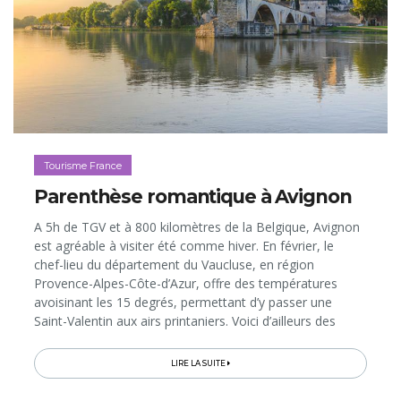
Tourisme France
Parenthèse romantique à Avignon
A 5h de TGV et à 800 kilomètres de la Belgique, Avignon
est agréable à visiter été comme hiver. En février, le
chef-lieu du département du Vaucluse, en région
Provence-Alpes-Côte-d’Azur, offre des températures
avoisinant les 15 degrés, permettant d’y passer une
Saint-Valentin aux airs printaniers. Voici d’ailleurs des
idées d’activités et d’adresses pour découvrir, de façon
romantique, la «Cité des Papes», son centre historique
LIRE LA SUITE
animé et son patrimoine classé par l’Unesco bordé par le
Rhône…