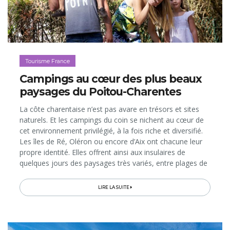
Tourisme France
Campings au cœur des plus beaux
paysages du Poitou-Charentes
La côte charentaise n’est pas avare en trésors et sites
naturels. Et les campings du coin se nichent au cœur de
cet environnement privilégié, à la fois riche et diversifié.
Les îles de Ré, Oléron ou encore d’Aix ont chacune leur
propre identité. Elles offrent ainsi aux insulaires de
quelques jours des paysages très variés, entre plages de
sable blanc, marais salants et parcs ostréicoles.
Quelques kilomètres les séparent et pourtant le
LIRE LA SUITE
dépaysement opère immédiatement…