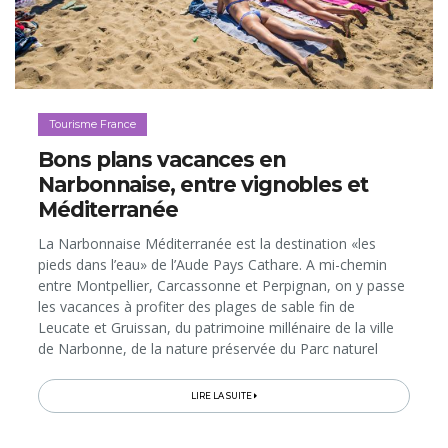
Tourisme France
Bons plans vacances en
Narbonnaise, entre vignobles et
Méditerranée
La Narbonnaise Méditerranée est la destination «les
pieds dans l’eau» de l’Aude Pays Cathare. A mi-chemin
entre Montpellier, Carcassonne et Perpignan, on y passe
les vacances à profiter des plages de sable fin de
Leucate et Gruissan, du patrimoine millénaire de la ville
de Narbonne, de la nature préservée du Parc naturel
régional, du Canal du Midi bordé de charmants villages
vignerons, de la gastronomie entre terre et mer, de vins
LIRE LA SUITE
renommés (Corbières, Fitou, Minervois) et de beaux
hébergements pour tous les budgets, jamais loin de la