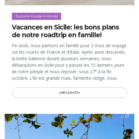
Tourisme Europe & Monde
Vacances en Sicile: les bons plans
de notre roadtrip en famille!
Fin août, nous partions en famille pour 2 mois de voyage
sur les routes de France et d’Italie. Après avoir descendu
la botte italienne durant plusieurs semaines, nous
débarquions en Sicile pour y passer les 15 derniers jours
de notre périple et nous reposer, sous 27° à la fin
octobre. L’île est grande mais, farniente oblige, nous
avons décidé de ne pas l’explorer entièrement. Après une
étape dans la superbe ville baroque de Syracuse, nous
LIRE LA SUITE
posions ainsi nos valises, pour la dernière fois, dans la
province d’Agrigento. Avec son littoral en partie défiguré
par les usines, ce n’est pas la partie de la Sicile que les
touristes visitent en premier, si ce n’est pour sa Vallée
des Temples. Et pourtant, nous y avons trouvé notre
petit coin de paradis…