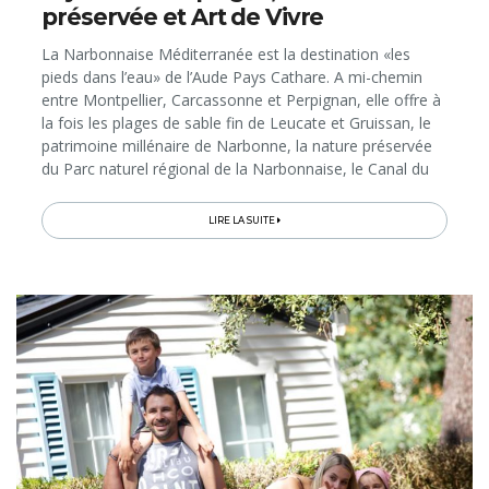
préservée et Art de Vivre
La Narbonnaise Méditerranée est la destination «les
pieds dans l’eau» de l’Aude Pays Cathare. A mi-chemin
entre Montpellier, Carcassonne et Perpignan, elle offre à
la fois les plages de sable fin de Leucate et Gruissan, le
patrimoine millénaire de Narbonne, la nature préservée
du Parc naturel régional de la Narbonnaise, le Canal du
Midi, sans oublier la gastronomie et des vins renommés
(Corbières, Fitou, Minervois)… Voici des idées de séjours
LIRE LA SUITE
pour l’été ou l’arrière-saison qui vous feront profiter de
tous ces ingrédients et passer de chouettes vacances
actives et/ou «farniente» sous le soleil du Sud de la
France…