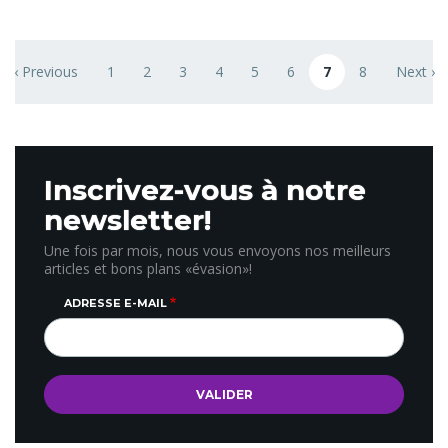
Pagination
‹ Previous
1
2
3
4
5
6
7
8
Next ›
ge
Previous page
Page
Page
Page
Page
Page
Page
Page courante
Page
Next pa
Inscrivez-vous à notre
newsletter!
Une fois par mois, nous vous envoyons nos meilleurs
articles et bons plans «évasion»!
ADRESSE E-MAIL